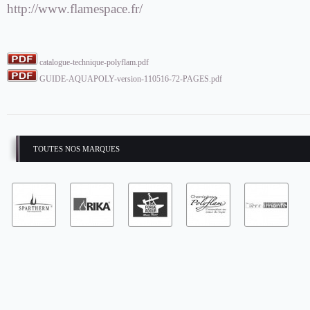
http://www.flamespace.fr/
catalogue-technique-polyflam.pdf
GUIDE-AQUAPOLY-version-110516-72-PAGES.pdf
TOUTES NOS MARQUES