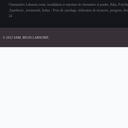
Cheminéées Labaurie,vente, installation et entretien de cheminées et poeles, Rika, Polyfl
,Spartherm , terramonté, Induo - Pose de carrelage, réalisation de terrasses, perigeux, d
24
© 2012 SARL REGIS LABAURIE.